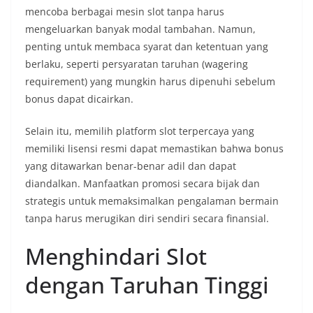
mencoba berbagai mesin slot tanpa harus
mengeluarkan banyak modal tambahan. Namun,
penting untuk membaca syarat dan ketentuan yang
berlaku, seperti persyaratan taruhan (wagering
requirement) yang mungkin harus dipenuhi sebelum
bonus dapat dicairkan.
Selain itu, memilih platform slot terpercaya yang
memiliki lisensi resmi dapat memastikan bahwa bonus
yang ditawarkan benar-benar adil dan dapat
diandalkan. Manfaatkan promosi secara bijak dan
strategis untuk memaksimalkan pengalaman bermain
tanpa harus merugikan diri sendiri secara finansial.
Menghindari Slot
dengan Taruhan Tinggi