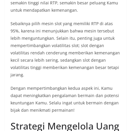
semakin tinggi nilai RTP, semakin besar peluang Kamu
untuk mendapatkan kemenangan.
Sebaiknya pilih mesin slot yang memiliki RTP di atas
95%, karena ini menunjukkan bahwa mesin tersebut
lebih menguntungkan. Selain itu, penting juga untuk
mempertimbangkan volatilitas slot; slot dengan
volatilitas rendah cenderung memberikan kemenangan
kecil secara lebih sering, sedangkan slot dengan
volatilitas tinggi memberikan kemenangan besar tetapi
jarang.
Dengan mempertimbangkan kedua aspek ini, Kamu
dapat meningkatkan pengalaman bermain dan potensi
keuntungan Kamu. Selalu ingat untuk bermain dengan
bijak dan menikmati permainan!
Strategi Mengelola Uang