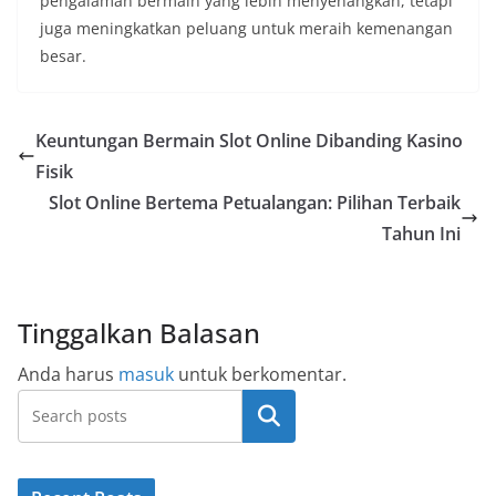
pengalaman bermain yang lebih menyenangkan, tetapi
juga meningkatkan peluang untuk meraih kemenangan
besar.
Keuntungan Bermain Slot Online Dibanding Kasino
Fisik
Slot Online Bertema Petualangan: Pilihan Terbaik
Tahun Ini
Tinggalkan Balasan
Anda harus
masuk
untuk berkomentar.
Cari