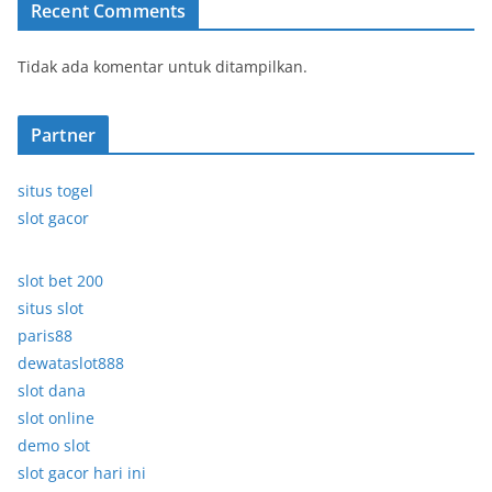
Recent Comments
Tidak ada komentar untuk ditampilkan.
Partner
situs togel
slot gacor
slot bet 200
situs slot
paris88
dewataslot888
slot dana
slot online
demo slot
slot gacor hari ini