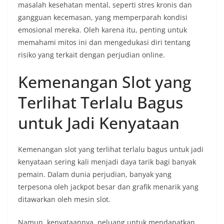
masalah kesehatan mental, seperti stres kronis dan
gangguan kecemasan, yang memperparah kondisi
emosional mereka. Oleh karena itu, penting untuk
memahami mitos ini dan mengedukasi diri tentang
risiko yang terkait dengan perjudian online.
Kemenangan Slot yang
Terlihat Terlalu Bagus
untuk Jadi Kenyataan
Kemenangan slot yang terlihat terlalu bagus untuk jadi
kenyataan sering kali menjadi daya tarik bagi banyak
pemain. Dalam dunia perjudian, banyak yang
terpesona oleh jackpot besar dan grafik menarik yang
ditawarkan oleh mesin slot.
Namun, kenyataannya, peluang untuk mendapatkan