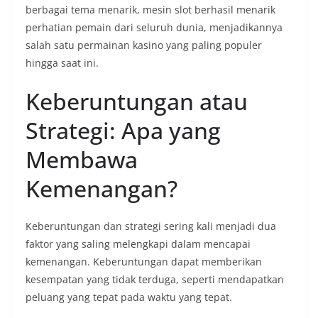
berbagai tema menarik, mesin slot berhasil menarik
perhatian pemain dari seluruh dunia, menjadikannya
salah satu permainan kasino yang paling populer
hingga saat ini.
Keberuntungan atau
Strategi: Apa yang
Membawa
Kemenangan?
Keberuntungan dan strategi sering kali menjadi dua
faktor yang saling melengkapi dalam mencapai
kemenangan. Keberuntungan dapat memberikan
kesempatan yang tidak terduga, seperti mendapatkan
peluang yang tepat pada waktu yang tepat.