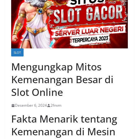
SLOT
Mengungkap Mitos
Kemenangan Besar di
Slot Online
Desember 6, 2024
2fnvm
Fakta Menarik tentang
Kemenangan di Mesin