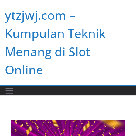
Skip
ytzjwj.com –
to
content
Kumpulan Teknik
Menang di Slot
Online