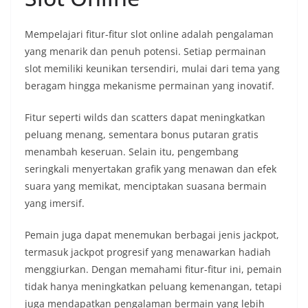
Mempelajari fitur-fitur slot online adalah pengalaman
yang menarik dan penuh potensi. Setiap permainan
slot memiliki keunikan tersendiri, mulai dari tema yang
beragam hingga mekanisme permainan yang inovatif.
Fitur seperti wilds dan scatters dapat meningkatkan
peluang menang, sementara bonus putaran gratis
menambah keseruan. Selain itu, pengembang
seringkali menyertakan grafik yang menawan dan efek
suara yang memikat, menciptakan suasana bermain
yang imersif.
Pemain juga dapat menemukan berbagai jenis jackpot,
termasuk jackpot progresif yang menawarkan hadiah
menggiurkan. Dengan memahami fitur-fitur ini, pemain
tidak hanya meningkatkan peluang kemenangan, tetapi
juga mendapatkan pengalaman bermain yang lebih