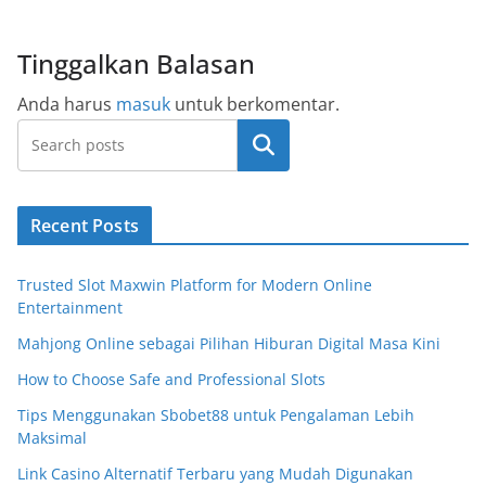
Tinggalkan Balasan
Anda harus
masuk
untuk berkomentar.
Cari
Recent Posts
Trusted Slot Maxwin Platform for Modern Online
Entertainment
Mahjong Online sebagai Pilihan Hiburan Digital Masa Kini
How to Choose Safe and Professional Slots
Tips Menggunakan Sbobet88 untuk Pengalaman Lebih
Maksimal
Link Casino Alternatif Terbaru yang Mudah Digunakan