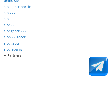
demo slot
slot gacor hari ini
slot777
slot
slot88
slot gacor 777
slot777 gacor
slot gacor
slot jepang
Partners
Copyright © 2026
ytzjwj.com – Kumpulan Teknik Menang di