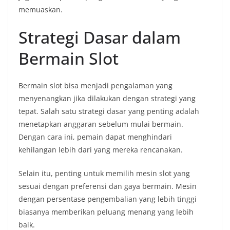
memuaskan.
Strategi Dasar dalam
Bermain Slot
Bermain slot bisa menjadi pengalaman yang
menyenangkan jika dilakukan dengan strategi yang
tepat. Salah satu strategi dasar yang penting adalah
menetapkan anggaran sebelum mulai bermain.
Dengan cara ini, pemain dapat menghindari
kehilangan lebih dari yang mereka rencanakan.
Selain itu, penting untuk memilih mesin slot yang
sesuai dengan preferensi dan gaya bermain. Mesin
dengan persentase pengembalian yang lebih tinggi
biasanya memberikan peluang menang yang lebih
baik.