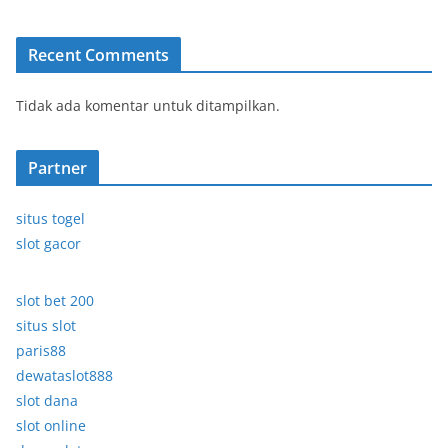
Recent Comments
Tidak ada komentar untuk ditampilkan.
Partner
situs togel
slot gacor
slot bet 200
situs slot
paris88
dewataslot888
slot dana
slot online